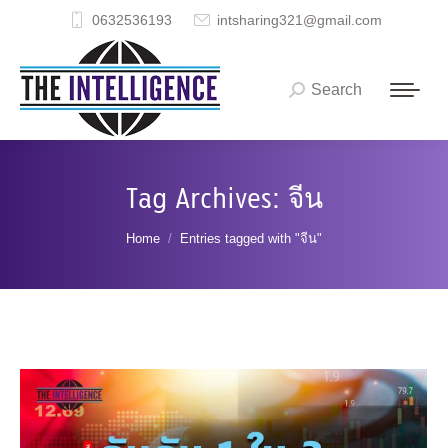
0632536193
intsharing321@gmail.com
Search
Search:
Tag Archives:
จีน
You are here:
Home
Entries tagged with "จีน"