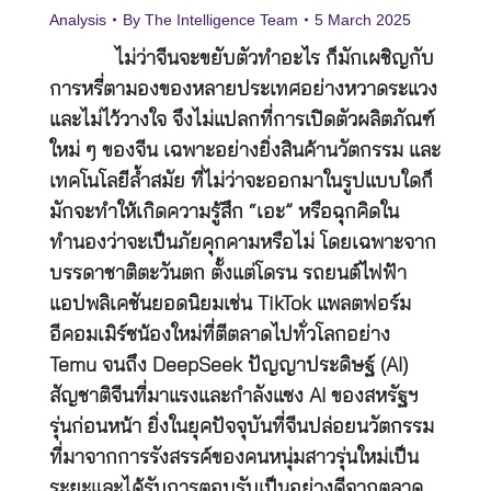
Analysis
By
The Intelligence Team
5 March 2025
ไม่ว่าจีนจะขยับตัวทำอะไร ก็มักเผชิญกับ
การหรี่ตามองของหลายประเทศอย่างหวาดระแวง
และไม่ไว้วางใจ จึงไม่แปลกที่การเปิดตัวผลิตภัณฑ์
ใหม่ ๆ ของจีน เฉพาะอย่างยิ่งสินค้านวัตกรรม และ
เทคโนโลยีล้ำสมัย ที่ไม่ว่าจะออกมาในรูปแบบใดก็
มักจะทำให้เกิดความรู้สึก “เอะ” หรือฉุกคิดใน
ทำนองว่าจะเป็นภัยคุกคามหรือไม่ โดยเฉพาะจาก
บรรดาชาติตะวันตก ตั้งแต่โดรน รถยนต์ไฟฟ้า
แอปพลิเคชันยอดนิยมเช่น TikTok แพลตฟอร์ม
อีคอมเมิร์ซน้องใหม่ที่ตีตลาดไปทั่วโลกอย่าง
Temu จนถึง DeepSeek ปัญญาประดิษฐ์ (AI)
สัญชาติจีนที่มาแรงและกำลังแซง AI ของสหรัฐฯ
รุ่นก่อนหน้า ยิ่งในยุคปัจจุบันที่จีนปล่อยนวัตกรรม
ที่มาจากการรังสรรค์ของคนหนุ่มสาวรุ่นใหม่เป็น
ระยะและได้รับการตอบรับเป็นอย่างดีจากตลาด