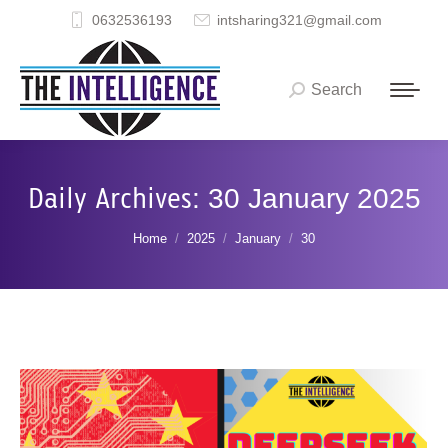
0632536193
intsharing321@gmail.com
Search
Search:
Daily Archives:
30 January 2025
You are here:
Home
2025
January
30