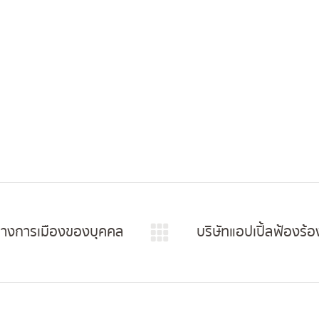
on
on
on
on
Facebook
X
Pinterest
LinkedIn
ทางการเมืองของบุคคล
บริษัทแอปเปิ้ลฟ้องร้
Next
post: