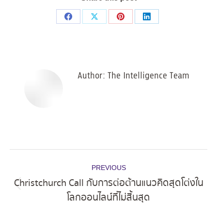
Share
Share
Share
Share
on
on
on
on
Facebook
X
Pinterest
LinkedIn
Author:
The Intelligence Team
Post
PREVIOUS
navigation
Christchurch Call กับการต่อต้านแนวคิดสุดโต่งใน
Previous
โลกออนไลน์ที่ไม่สิ้นสุด
post: