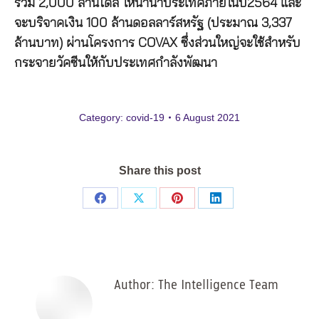
รวม
2,000
ล้านโดส
ให้นานาประเทศภายในปี
2564
และ
จะบริจาคเงิน
100
ล้านดอลลาร์สหรัฐ
(
ประมาณ
3,337
ล้านบาท
)
ผ่านโครงการ
COVAX
ซึ่งส่วนใหญ่จะใช้สำหรับ
กระจายวัคซีนให้กับประเทศกำลังพัฒนา
Category:
covid-19
6 August 2021
Share this post
Share
Share
Share
Share
on
on
on
on
Facebook
X
Pinterest
LinkedIn
Author:
The Intelligence Team