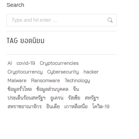
Search
Search:
TAG ยอดนิยม
AI
covid-19
Cryptocurrencies
Cryptocurrency
Cybersecurity
hacker
Malware
Ransomware
Technology
ข้อมูลรั่วไหล
ข้อมูลส่วนบุคคล
จีน
ประเด็นร้อนสหรัฐฯ
ยูเครน
รัสเซีย
สหรัฐฯ
สหราชอาณาจักร
อินเดีย
เกาหลีเหนือ
โควิด-19