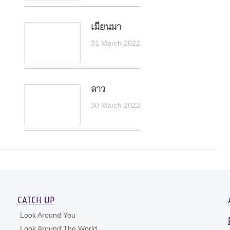
เมียนมา
31 March 2022
ลาว
30 March 2022
CATCH UP
Look Around You
Look Around The World