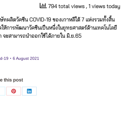
794 total views
, 1 views today
ัทผลิตวัคซีน
COVID-19
ของเกาหลีใต้
7
แห่ง
รวมทั้งสิ้น
ให้การพัฒนาวัคซีนเป็นหนึ่งในยุทธศาสตร์ด้านเทคโนโลยี
า
จะสามารถนำออกใช้ได้ภายใน
มิ
.
ย
.65
id-19
6 August 2021
e this post
Share
Share
Share
on
on
on
ok
X
Pinterest
LinkedIn