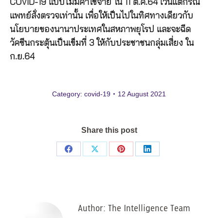
COVID-19 แบบไม่มีค่าใช้จ่าย ใน 11 ต.ค.64 เว้นแต่กรณี
แพทย์สั่งตรวจเท่านั้น เพื่อให้เป็นไปในทิศทางเดียวกับ
นโยบายของนานาประเทศในสหภาพยุโรป และจะฉีด
วัคซีนกระตุ้นเป็นเข็มที่ 3 ให้กับประชาชนกลุ่มเสี่ยง ใน
ก.ย.64
Category:
covid-19
12 August 2021
Share this post
Share
Share
Share
Share
on
on
on
on
Facebook
X
Pinterest
LinkedIn
Author:
The Intelligence Team