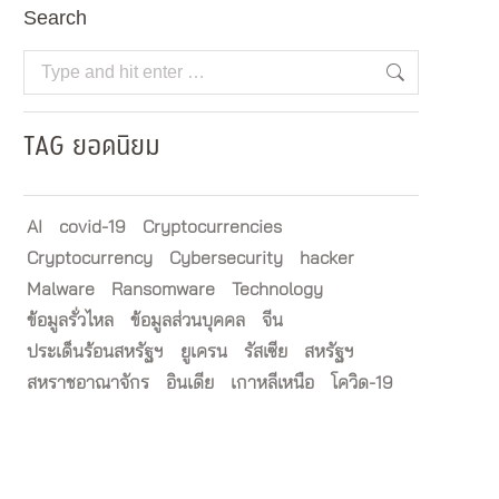
Search
Search:
TAG ยอดนิยม
AI
covid-19
Cryptocurrencies
Cryptocurrency
Cybersecurity
hacker
Malware
Ransomware
Technology
ข้อมูลรั่วไหล
ข้อมูลส่วนบุคคล
จีน
ประเด็นร้อนสหรัฐฯ
ยูเครน
รัสเซีย
สหรัฐฯ
สหราชอาณาจักร
อินเดีย
เกาหลีเหนือ
โควิด-19