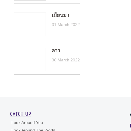
เมียนมา
31 March 2022
ลาว
30 March 2022
CATCH UP
Look Around You
Look Around The World