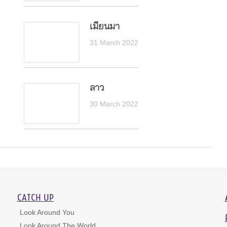
เมียนมา
31 March 2022
ลาว
30 March 2022
CATCH UP
Look Around You
Look Around The World