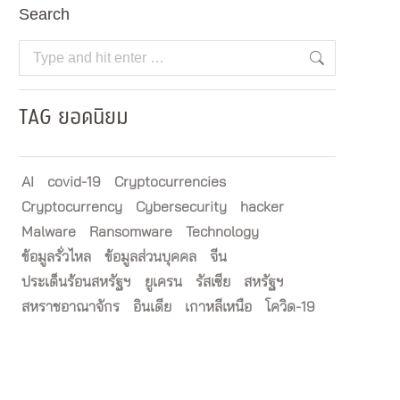
Search
Search:
TAG ยอดนิยม
AI
covid-19
Cryptocurrencies
Cryptocurrency
Cybersecurity
hacker
Malware
Ransomware
Technology
ข้อมูลรั่วไหล
ข้อมูลส่วนบุคคล
จีน
ประเด็นร้อนสหรัฐฯ
ยูเครน
รัสเซีย
สหรัฐฯ
สหราชอาณาจักร
อินเดีย
เกาหลีเหนือ
โควิด-19