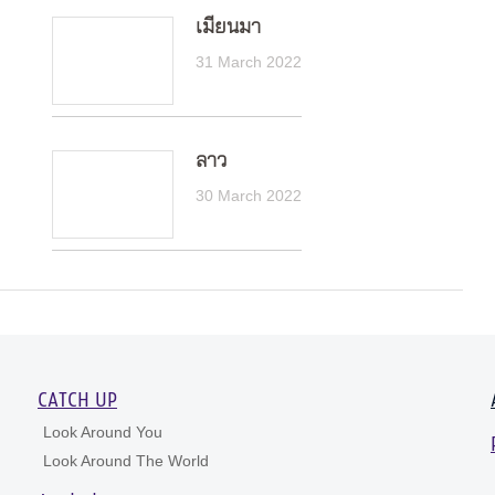
เมียนมา
31 March 2022
ลาว
30 March 2022
CATCH UP
Look Around You
Look Around The World