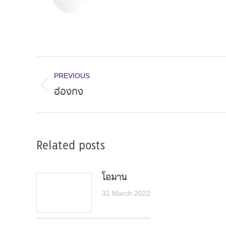
Post
PREVIOUS
navigation
ฮ่องกง
Previous
post:
Related posts
โอมาน
31 March 2022