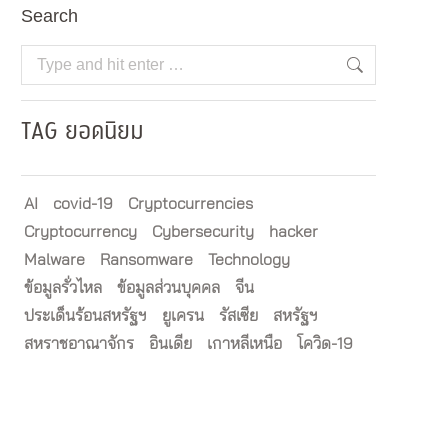
Search
Search:
TAG ยอดนิยม
AI
covid-19
Cryptocurrencies
Cryptocurrency
Cybersecurity
hacker
Malware
Ransomware
Technology
ข้อมูลรั่วไหล
ข้อมูลส่วนบุคคล
จีน
ประเด็นร้อนสหรัฐฯ
ยูเครน
รัสเซีย
สหรัฐฯ
สหราชอาณาจักร
อินเดีย
เกาหลีเหนือ
โควิด-19