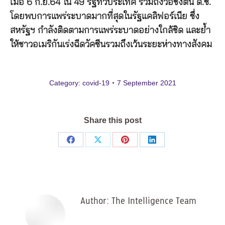
เมื่อ 6 ก.ย.64 ใน 49 รัฐทั่วประเทศ รวมถึงวอชิงตัน ดี.ซี.
โดยพบการแพร่ระบาดมากที่สุดในรัฐแคลิฟอร์เนีย ซึ่ง
สหรัฐฯ กำลังติดตามการแพร่ระบาดอย่างใกล้ชิด และย้ำ
ให้ชาวอเมริกันเร่งฉีดวัคซีนรวมถึงเว้นระยะห่างทางสังคม
Category:
covid-19
7 September 2021
Share this post
Share
Share
Share
Share
on
on
on
on
Facebook
X
Pinterest
LinkedIn
Author:
The Intelligence Team