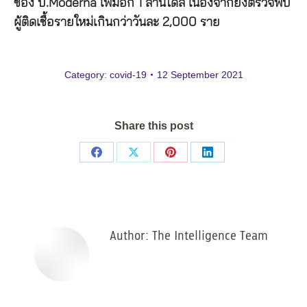
ของ
บ
.Moderna
เพิ่มอีก
1
ล้านโดส
เนื่องจากยังตรวจพบ
ผู้ติดเชื้อรายใหม่เกินกว่าวันละ
2,000
ราย
Category:
covid-19
12 September 2021
Share this post
Share
Share
Share
Share
on
on
on
on
Facebook
X
Pinterest
LinkedIn
Author:
The Intelligence Team