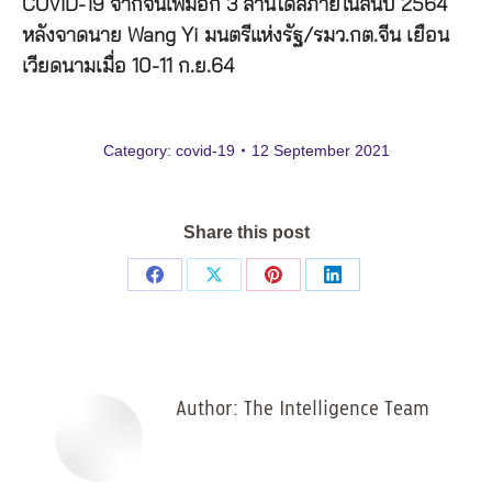
COVID-19
จากจีนเพิ่มอีก
3
ล้านโดส
ภายในสิ้นปี
2564
หลังจาดนาย
Wang Yi
มนตรีแห่งรัฐ
/
รมว
.
กต
.
จีน
เยือน
เวียดนามเมื่อ
10-11
ก
.
ย
.64
Category:
covid-19
12 September 2021
Share this post
Share
Share
Share
Share
on
on
on
on
Facebook
X
Pinterest
LinkedIn
Author:
The Intelligence Team