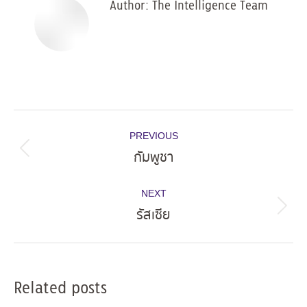
Author:
The Intelligence Team
Post
PREVIOUS
navigation
กัมพูชา
Previous
post:
NEXT
รัสเซีย
Next
post:
Related posts