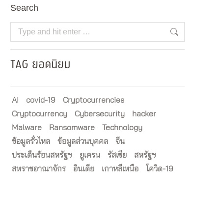
Search
Search:
TAG ยอดนิยม
AI
covid-19
Cryptocurrencies
Cryptocurrency
Cybersecurity
hacker
Malware
Ransomware
Technology
ข้อมูลรั่วไหล
ข้อมูลส่วนบุคคล
จีน
ประเด็นร้อนสหรัฐฯ
ยูเครน
รัสเซีย
สหรัฐฯ
สหราชอาณาจักร
อินเดีย
เกาหลีเหนือ
โควิด-19