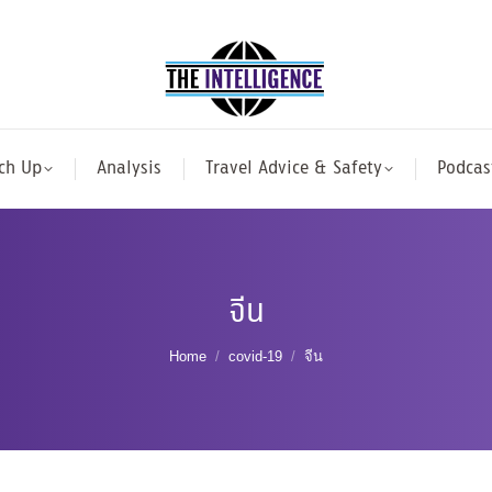
ch Up
Analysis
Travel Advice & Safety
Podcas
จีน
You are here:
Home
covid-19
จีน