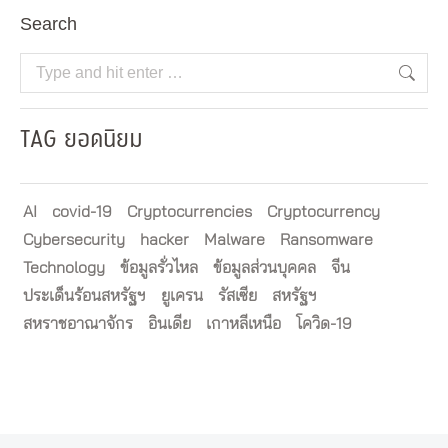
Search
Search:
TAG ยอดนิยม
AI
covid-19
Cryptocurrencies
Cryptocurrency
Cybersecurity
hacker
Malware
Ransomware
Technology
ข้อมูลรั่วไหล
ข้อมูลส่วนบุคคล
จีน
ประเด็นร้อนสหรัฐฯ
ยูเครน
รัสเซีย
สหรัฐฯ
สหราชอาณาจักร
อินเดีย
เกาหลีเหนือ
โควิด-19