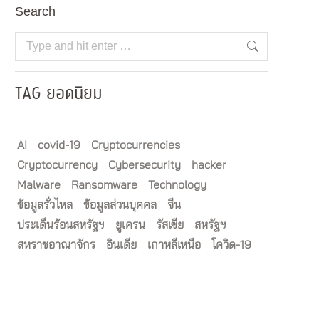
Search
Search:
TAG ยอดนิยม
AI
covid-19
Cryptocurrencies
Cryptocurrency
Cybersecurity
hacker
Malware
Ransomware
Technology
ข้อมูลรั่วไหล
ข้อมูลส่วนบุคคล
จีน
ประเด็นร้อนสหรัฐฯ
ยูเครน
รัสเซีย
สหรัฐฯ
สหราชอาณาจักร
อินเดีย
เกาหลีเหนือ
โควิด-19