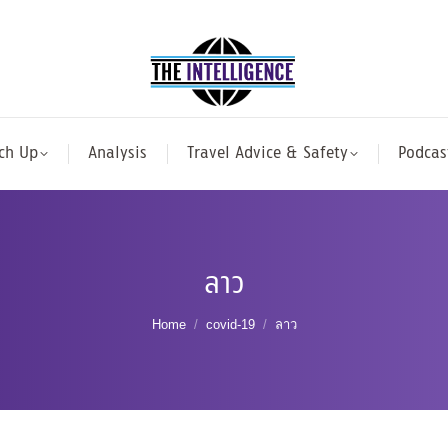
ch Up
Analysis
Travel Advice & Safety
Podcas
ลาว
You are here:
Home
covid-19
ลาว