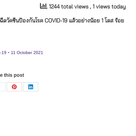
1244 total views
, 1 views today
ฉีดวัคซีนป้องกันโรค
COVID-19
แล้วอย่างน้อย
1
โดส
ร้อย
d-19
11 October 2021
e this post
Share
Share
Share
on
on
on
ok
X
Pinterest
LinkedIn