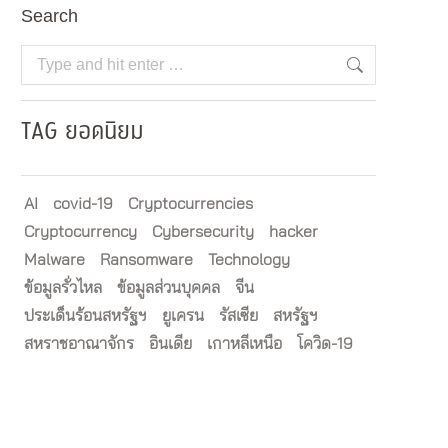
Search
Search:
TAG ยอดนิยม
AI
covid-19
Cryptocurrencies
Cryptocurrency
Cybersecurity
hacker
Malware
Ransomware
Technology
ข้อมูลรั่วไหล
ข้อมูลส่วนบุคคล
จีน
ประเด็นร้อนสหรัฐฯ
ยูเครน
รัสเซีย
สหรัฐฯ
สหราชอาณาจักร
อินเดีย
เกาหลีเหนือ
โควิด-19