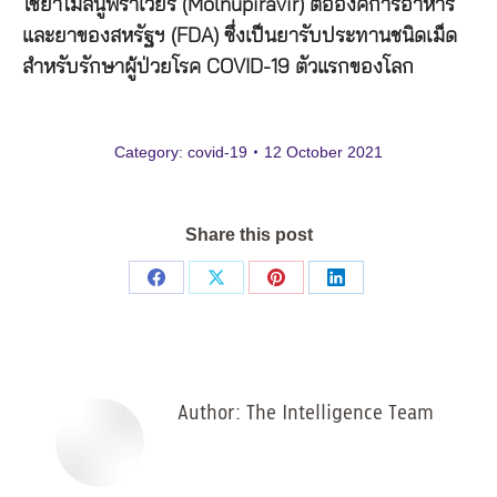
ใช้ยาโมลนูพิราเวียร์ (Molnupiravir) ต่อองค์การอาหาร
และยาของสหรัฐฯ (FDA) ซึ่งเป็นยารับประทานชนิดเม็ด
สำหรับรักษาผู้ป่วยโรค COVID-19 ตัวแรกของโลก
Category:
covid-19
12 October 2021
Share this post
Share
Share
Share
Share
on
on
on
on
Facebook
X
Pinterest
LinkedIn
Author:
The Intelligence Team