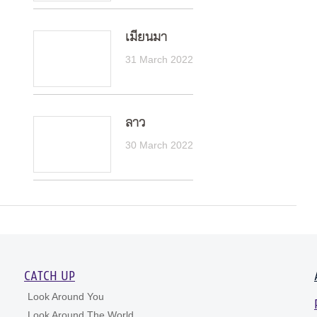
เมียนมา
31 March 2022
ลาว
30 March 2022
CATCH UP
Look Around You
Look Around The World