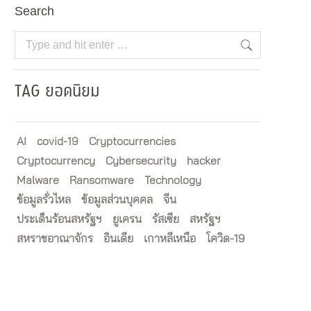
Search
Search:
TAG ยอดนิยม
AI
covid-19
Cryptocurrencies
Cryptocurrency
Cybersecurity
hacker
Malware
Ransomware
Technology
ข้อมูลรั่วไหล
ข้อมูลส่วนบุคคล
จีน
ประเด็นร้อนสหรัฐฯ
ยูเครน
รัสเซีย
สหรัฐฯ
สหราชอาณาจักร
อินเดีย
เกาหลีเหนือ
โควิด-19