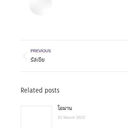
Post
PREVIOUS
navigation
รัสเซีย
Previous
post:
Related posts
โอมาน
31 March 2022