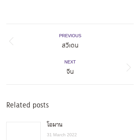
Post
PREVIOUS
navigation
สวีเดน
Previous
post:
NEXT
จีน
Next
post:
Related posts
โอมาน
31 March 2022