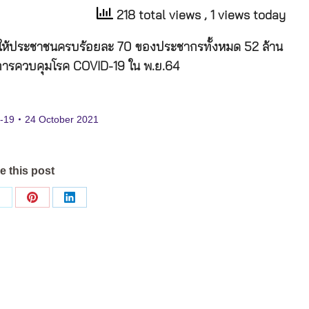
218 total views
, 1 views today
ให้ประชาชนครบร้อยละ
70
ของประชากรทั้งหมด
52
ล้าน
การควบคุมโรค
COVID-19
ใน
พ
.
ย
.64
d-19
24 October 2021
e this post
Share
Share
Share
on
on
on
ok
X
Pinterest
LinkedIn