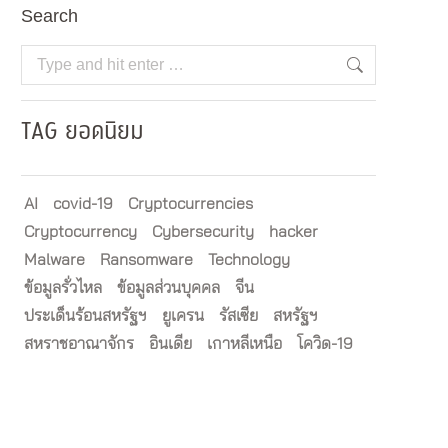
Search
Search:
TAG ยอดนิยม
AI
covid-19
Cryptocurrencies
Cryptocurrency
Cybersecurity
hacker
Malware
Ransomware
Technology
ข้อมูลรั่วไหล
ข้อมูลส่วนบุคคล
จีน
ประเด็นร้อนสหรัฐฯ
ยูเครน
รัสเซีย
สหรัฐฯ
สหราชอาณาจักร
อินเดีย
เกาหลีเหนือ
โควิด-19