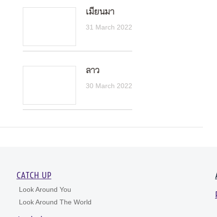
เมียนมา
31 March 2022
ลาว
30 March 2022
CATCH UP
Look Around You
Look Around The World