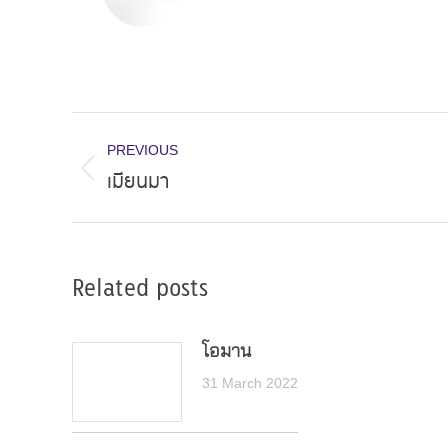
Post
PREVIOUS
navigation
เมียนมา
Previous
post:
Related posts
โอมาน
31 March 2022