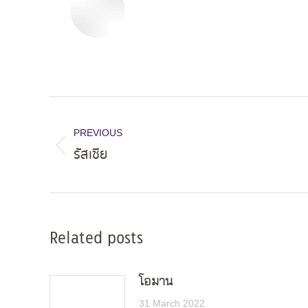
Post
navigation
PREVIOUS
รัสเซีย
Previous
post:
Related posts
โอมาน
31 March 2022