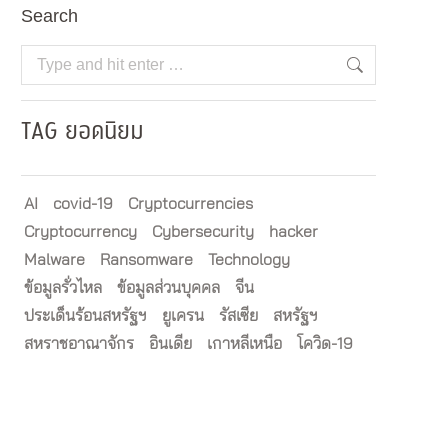
Search
Search:
TAG ยอดนิยม
AI
covid-19
Cryptocurrencies
Cryptocurrency
Cybersecurity
hacker
Malware
Ransomware
Technology
ข้อมูลรั่วไหล
ข้อมูลส่วนบุคคล
จีน
ประเด็นร้อนสหรัฐฯ
ยูเครน
รัสเซีย
สหรัฐฯ
สหราชอาณาจักร
อินเดีย
เกาหลีเหนือ
โควิด-19