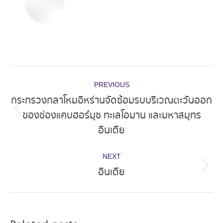
Post
PREVIOUS
navigation
กระทรวงกลาโหมอิหร่านจัดซ้อมรบบริเวณตะวันออก
ของช่องแคบฮอร์มุซ ทะเลโอมาน และมหาสมุทร
Previous
อินเดีย
post:
NEXT
อินเดีย
Next
post: