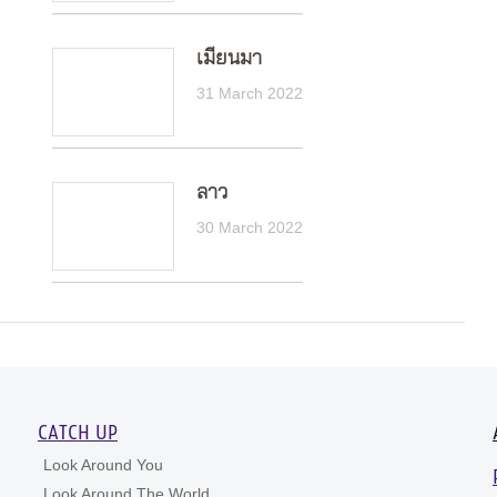
เมียนมา
31 March 2022
ลาว
30 March 2022
CATCH UP
Look Around You
Look Around The World