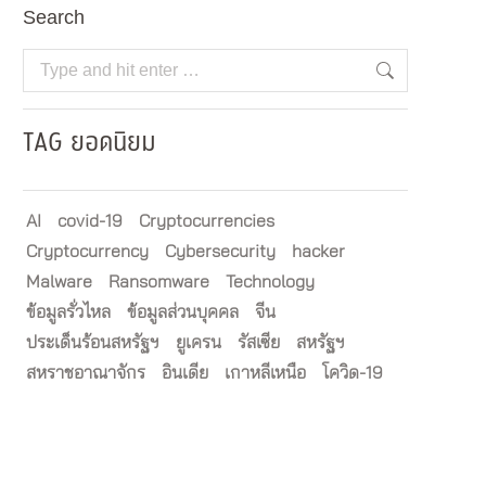
Search
Search:
TAG ยอดนิยม
AI
covid-19
Cryptocurrencies
Cryptocurrency
Cybersecurity
hacker
Malware
Ransomware
Technology
ข้อมูลรั่วไหล
ข้อมูลส่วนบุคคล
จีน
ประเด็นร้อนสหรัฐฯ
ยูเครน
รัสเซีย
สหรัฐฯ
สหราชอาณาจักร
อินเดีย
เกาหลีเหนือ
โควิด-19