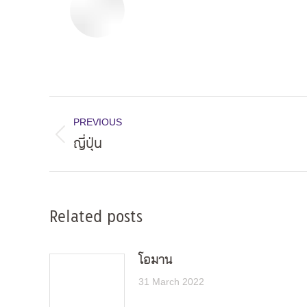
Post
PREVIOUS
navigation
ญี่ปุ่น
Previous
post:
Related posts
โอมาน
31 March 2022