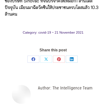
ของบริษัท
Sinovac
ที่จีนบริจาคให้เพิ่มอีก
1
ล้านโดส
ปัจจุบัน
เมียนมาฉีดวัคซีนให้ประชาชนครบโดสแล้ว
10.3
ล้านคน
Category:
covid-19
21 November 2021
Share this post
Share
Share
Share
Share
on
on
on
on
Facebook
X
Pinterest
LinkedIn
Author:
The Intelligence Team