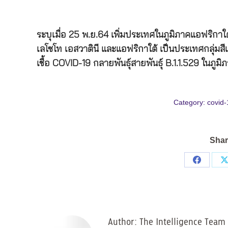
ระบุเมื่อ
25
พ
.
ย
.64
เพิ่มประเทศในภูมิภาคแอฟริกาใต
เลโซโท
เอสวาตินี
และแอฟริกาใต้
เป็นประเทศกลุ่มส
เชื้อ
COVID-19
กลายพันธุ์สายพันธุ์
B.1.1.529
ในภูมิ
Category:
covid-
Shar
Share
on
Facebo
Author:
The Intelligence Team