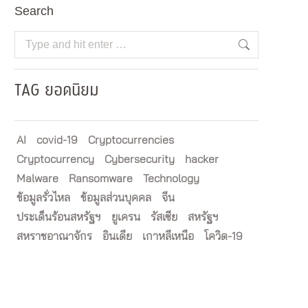
Search
Search:
TAG ยอดนิยม
AI
covid-19
Cryptocurrencies
Cryptocurrency
Cybersecurity
hacker
Malware
Ransomware
Technology
ข้อมูลรั่วไหล
ข้อมูลส่วนบุคคล
จีน
ประเด็นร้อนสหรัฐฯ
ยูเครน
รัสเซีย
สหรัฐฯ
สหราชอาณาจักร
อินเดีย
เกาหลีเหนือ
โควิด-19