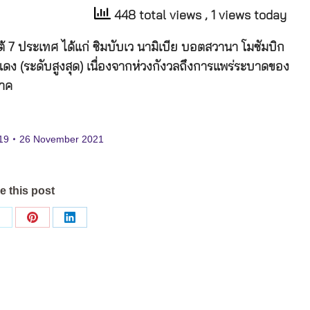
448 total views
, 1 views today
้
7
ประเทศ
ได้แก่
ซิมบับเว
นามิเบีย
บอตสวานา
โมซัมบิก
ีแดง
(
ระดับสูงสุด
)
เนื่องจากห่วงกังวลถึงการแพร่ระบาดของ
ภาค
19
26 November 2021
e this post
Share
Share
Share
on
on
on
ok
X
Pinterest
LinkedIn