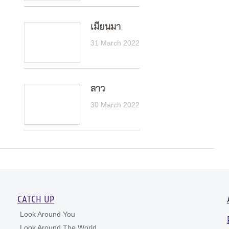
เมียนมา
31 March 2022
ลาว
30 March 2022
CATCH UP
Look Around You
Look Around The World