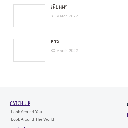
เมียนมา
31 March 2022
ลาว
30 March 2022
CATCH UP
Look Around You
Look Around The World