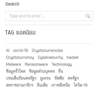
Search
Search:
TAG ยอดนิยม
AI
covid-19
Cryptocurrencies
Cryptocurrency
Cybersecurity
hacker
Malware
Ransomware
Technology
ข้อมูลรั่วไหล
ข้อมูลส่วนบุคคล
จีน
ประเด็นร้อนสหรัฐฯ
ยูเครน
รัสเซีย
สหรัฐฯ
สหราชอาณาจักร
อินเดีย
เกาหลีเหนือ
โควิด-19