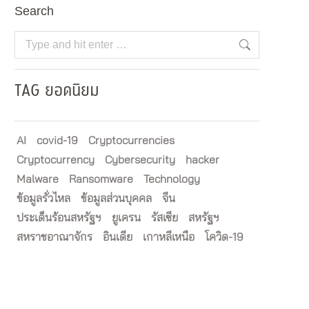
Search
Search:
TAG ยอดนิยม
AI
covid-19
Cryptocurrencies
Cryptocurrency
Cybersecurity
hacker
Malware
Ransomware
Technology
ข้อมูลรั่วไหล
ข้อมูลส่วนบุคคล
จีน
ประเด็นร้อนสหรัฐฯ
ยูเครน
รัสเซีย
สหรัฐฯ
สหราชอาณาจักร
อินเดีย
เกาหลีเหนือ
โควิด-19