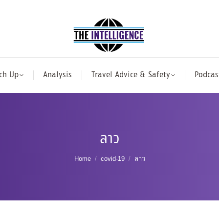
ch Up
Analysis
Travel Advice & Safety
Podcas
ลาว
You are here:
Home
covid-19
ลาว