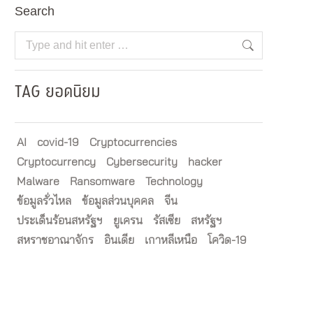
Search
Search:
TAG ยอดนิยม
AI
covid-19
Cryptocurrencies
Cryptocurrency
Cybersecurity
hacker
Malware
Ransomware
Technology
ข้อมูลรั่วไหล
ข้อมูลส่วนบุคคล
จีน
ประเด็นร้อนสหรัฐฯ
ยูเครน
รัสเซีย
สหรัฐฯ
สหราชอาณาจักร
อินเดีย
เกาหลีเหนือ
โควิด-19