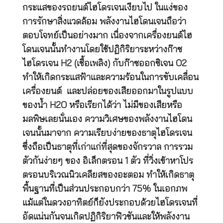
กระแสของรถยนต์ไฮโดรเจนเงียบไป ในแง่ของ
การรักษาสิ่งแวดล้อม พลังงานไฮโดนเจนถือว่า
ตอบโจทย์เป็นอย่างมาก เนื่องจากเครื่องยนต์ไฮ
โดนเจนนั้นทำงานโดยใช้ปฏิกิริยาระหว่างก๊าซ
ไฮโดรเจน H2 (เชื้อเพลิง) กับก๊าซออกซิเจน O2
ทำให้เกิดกระแสฟ้าและความร้อนในการขับเคลื่อน
เครื่องยนต์ และปล่อยของเสียออกมาในรูปแบบ
ของน้ำ H2O หรือเรียกได้ว่า ไม่มีของเสียหรือ
มลพิษเลยนั่นเอง ความวิเศษของพลังงานไฮโดน
เจนนั้นมาจาก ความเรียบง่ายของธาตุไฮโดรเจน
ซึ่งถือเป็นธาตุที่เก่าแก่ที่สุดของจักรวาล การรวม
ตัวกันง่ายๆ ของ อิเล็กตรอน 1 ตัว ที่วิ่งเข้าหาโปร
ตรอนบริเวณนิวเคลียสของอะตอม ทำให้เกิดธาตุ
พื้นฐานที่เป็นส่วนประกอบกว่า 75% ในเอกภพ
แม้แต่ในดวงอาทิตย์ก็ยังประกอบด้วยไฮโดรเจนที่
อัดแน่นกันจนเกิดปฏิกิริยาฟิวชันและให้พลังงาน