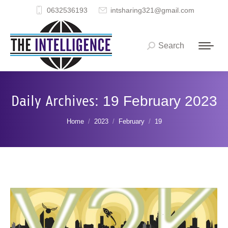
0632536193
intsharing321@gmail.com
Search
Search:
Daily Archives:
19 February 2023
You are here:
Home
2023
February
19