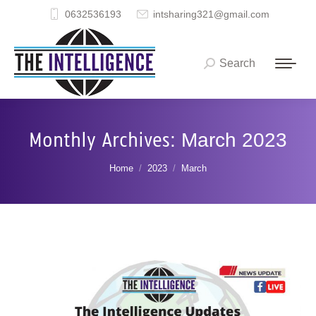
0632536193
intsharing321@gmail.com
Search
Search:
Monthly Archives:
March 2023
You are here:
Home
2023
March