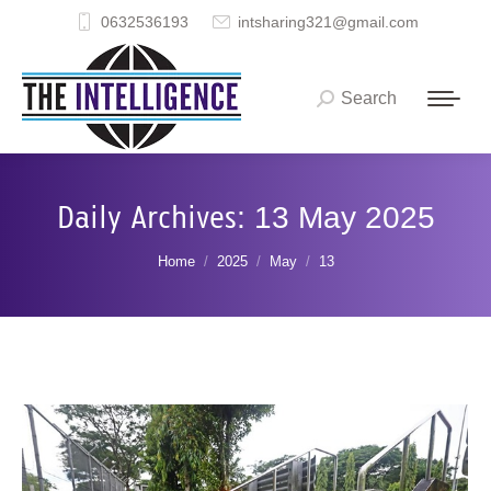
0632536193
intsharing321@gmail.com
Search
Search:
Daily Archives:
13 May 2025
You are here:
Home
2025
May
13