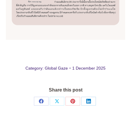
Category:
Global Gaze
1 December 2025
Share this post
Share
Share
Share
Share
on
on
on
on
Facebook
X
Pinterest
LinkedIn