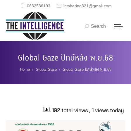
0632536193
intsharing321@gmail.com
Search
Search:
Global Gaze ปักษ์หลัง พ.ย.68
You are here:
Home
Global Gaze
Global Gaze ปักษ์หลัง พ.ย.68
192 total views
, 1 views today