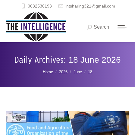
0632536193
intsharing321@gmail.com
Search
Search:
Daily Archives:
18 June 2026
You are here:
Home
2026
June
18