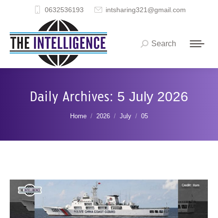
0632536193
intsharing321@gmail.com
Search
Search:
Daily Archives:
5 July 2026
You are here:
Home
2026
July
05