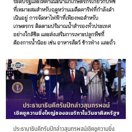
ระดับรัฐและให้คําแนะนําแก่เกษตรกรเกี่ยวกับพืช
ที่เหมาะสมสําหรับฤดูหว่านเมล็ดคาริฟที่กําลังดํา
เนินอยู่ การจัดหาไฟฟ้าที่เพียงพอสําหรับ
เกษตรกร ติดตามปริมาณน้ำสำรองทั่วประเทศ
อย่างใกล้ชิด และส่งเสริมการเพาะปลูกพืชที่
ต้องการน้ำน้อย เช่น อาหารสัตว์ ข้าวฟ่าง และถั่ว
ประธานาธิบดีทรัมป์กล่าวสุนทรพจน์เชิดชูความยิ่ง