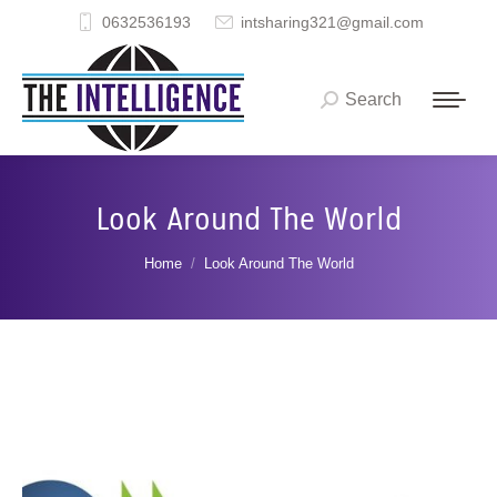
0632536193
intsharing321@gmail.com
Search
Search:
Look Around The World
You are here:
Home
Look Around The World