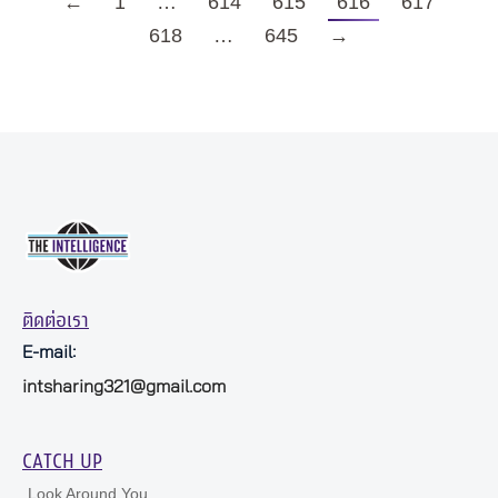
←
1
…
614
615
616
617
618
…
645
→
ติดต่อเรา
E-mail:
intsharing321@gmail.com
CATCH UP
Look Around You