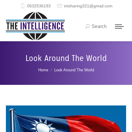
0632536193
intsharing321@gmail.com
Search
Search:
Look Around The World
You are here:
Home
Look Around The World