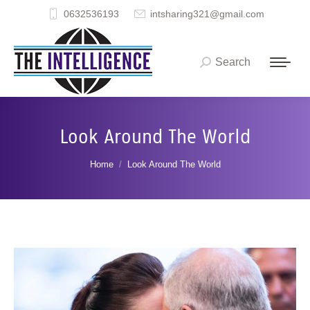
0632536193
intsharing321@gmail.com
Search
Search:
Look Around The World
You are here:
Home
Look Around The World