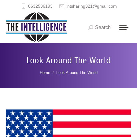
0632536193
intsharing321@gmail.com
Search
Search:
Look Around The World
You are here:
Home
Look Around The World