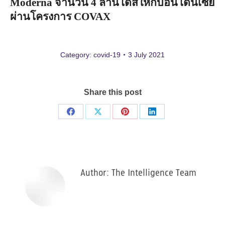
Moderna
จำนวน
4
ล้านโดสให้กับอินโดนีเซีย
ผ่านโครงการ
COVAX
Category:
covid-19
3 July 2021
Share this post
Share
Share
Share
Share
on
on
on
on
Facebook
X
Pinterest
LinkedIn
Author:
The Intelligence Team