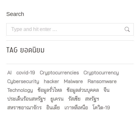
Search
Search:
TAG ยอดนิยม
AI
covid-19
Cryptocurrencies
Cryptocurrency
Cybersecurity
hacker
Malware
Ransomware
Technology
ข้อมูลรั่วไหล
ข้อมูลส่วนบุคคล
จีน
ประเด็นร้อนสหรัฐฯ
ยูเครน
รัสเซีย
สหรัฐฯ
สหราชอาณาจักร
อินเดีย
เกาหลีเหนือ
โควิด-19