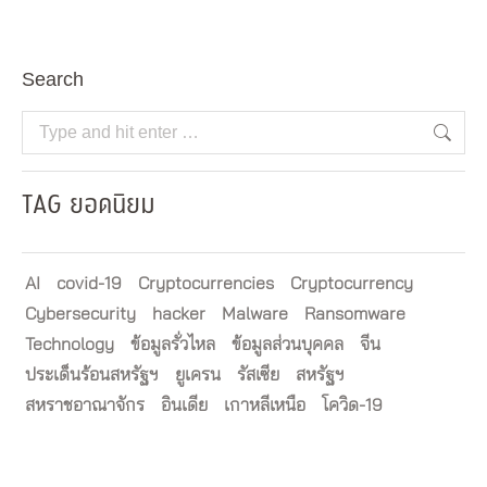
Search
Search:
TAG ยอดนิยม
AI
covid-19
Cryptocurrencies
Cryptocurrency
Cybersecurity
hacker
Malware
Ransomware
Technology
ข้อมูลรั่วไหล
ข้อมูลส่วนบุคคล
จีน
ประเด็นร้อนสหรัฐฯ
ยูเครน
รัสเซีย
สหรัฐฯ
สหราชอาณาจักร
อินเดีย
เกาหลีเหนือ
โควิด-19