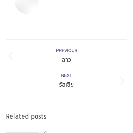
Post
PREVIOUS
navigation
ลาว
Previous
post:
NEXT
รัสเซีย
Next
post:
Related posts