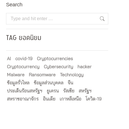
Search
Search:
TAG ยอดนิยม
AI
covid-19
Cryptocurrencies
Cryptocurrency
Cybersecurity
hacker
Malware
Ransomware
Technology
ข้อมูลรั่วไหล
ข้อมูลส่วนบุคคล
จีน
ประเด็นร้อนสหรัฐฯ
ยูเครน
รัสเซีย
สหรัฐฯ
สหราชอาณาจักร
อินเดีย
เกาหลีเหนือ
โควิด-19