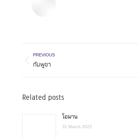
Post
PREVIOUS
navigation
กัมพูชา
Previous
post:
Related posts
โอมาน
31 March 2022