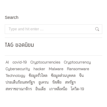
Search
Search:
TAG ยอดนิยม
AI
covid-19
Cryptocurrencies
Cryptocurrency
Cybersecurity
hacker
Malware
Ransomware
Technology
ข้อมูลรั่วไหล
ข้อมูลส่วนบุคคล
จีน
ประเด็นร้อนสหรัฐฯ
ยูเครน
รัสเซีย
สหรัฐฯ
สหราชอาณาจักร
อินเดีย
เกาหลีเหนือ
โควิด-19