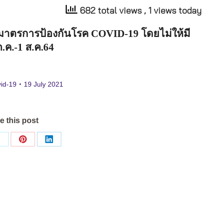
682 total views
, 1 views today
้มาตรการป้องกันโรค
COVID-19
โดยไม่ให้มี
ก
.
ค
.-1
ส
.
ค
.64
id-19
19 July 2021
e this post
Share
Share
Share
on
on
on
ok
X
Pinterest
LinkedIn