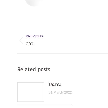
Post
PREVIOUS
navigation
ลาว
Previous
post:
Related posts
โอมาน
31 March 2022