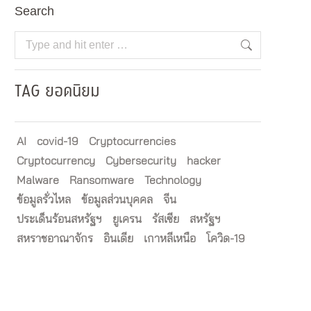
Search
Search:
TAG ยอดนิยม
AI
covid-19
Cryptocurrencies
Cryptocurrency
Cybersecurity
hacker
Malware
Ransomware
Technology
ข้อมูลรั่วไหล
ข้อมูลส่วนบุคคล
จีน
ประเด็นร้อนสหรัฐฯ
ยูเครน
รัสเซีย
สหรัฐฯ
สหราชอาณาจักร
อินเดีย
เกาหลีเหนือ
โควิด-19