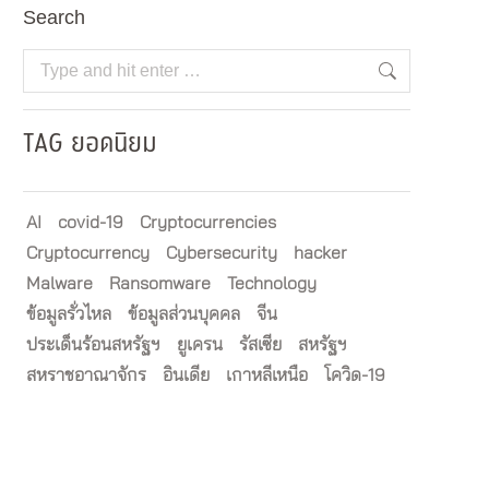
Search
Search:
TAG ยอดนิยม
AI
covid-19
Cryptocurrencies
Cryptocurrency
Cybersecurity
hacker
Malware
Ransomware
Technology
ข้อมูลรั่วไหล
ข้อมูลส่วนบุคคล
จีน
ประเด็นร้อนสหรัฐฯ
ยูเครน
รัสเซีย
สหรัฐฯ
สหราชอาณาจักร
อินเดีย
เกาหลีเหนือ
โควิด-19