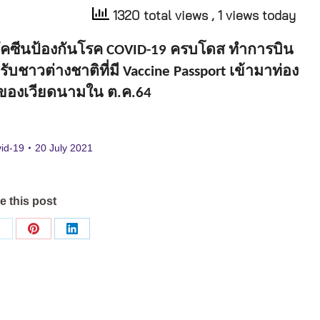
1320 total views
, 1 views today
วัคซีนป้องกันโรค
ครบโดส
ทำการบิน
COVID-19
ับชาวต่างชาติที่มี
เข้ามาท่อง
Vaccine Passport
ของเวียดนามใน
ต
ค
.
.64
id-19
20 July 2021
e this post
Share
Share
Share
on
on
on
ok
X
Pinterest
LinkedIn