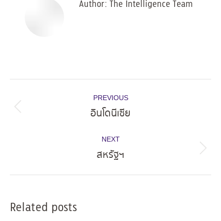
Author:
The Intelligence Team
Post
PREVIOUS
navigation
อินโดนีเซีย
Previous
post:
NEXT
สหรัฐฯ
Next
post:
Related posts