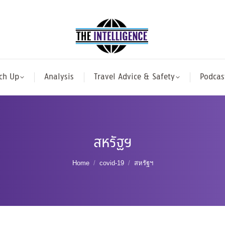
ch Up
Analysis
Travel Advice & Safety
Podcas
สหรัฐฯ
You are here:
Home
covid-19
สหรัฐฯ