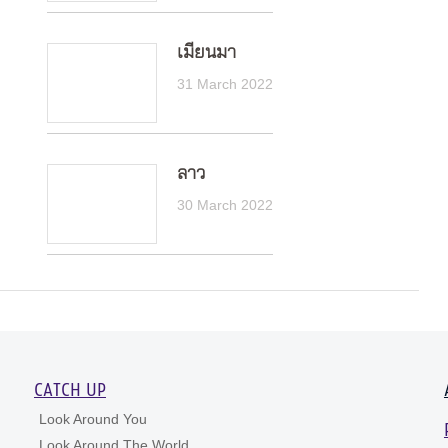
เมียนมา
31 March 2022
ลาว
30 March 2022
CATCH UP
Look Around You
Look Around The World