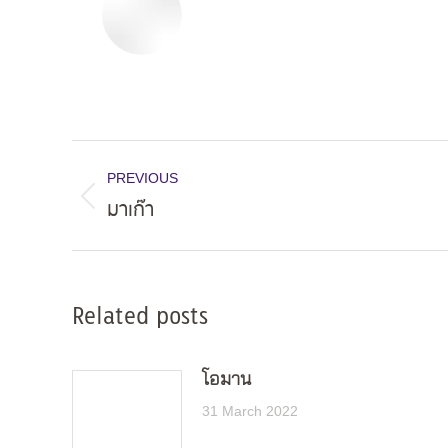
Post
PREVIOUS
navigation
มาเก๊า
Previous
post:
Related posts
โอมาน
31 March 2022