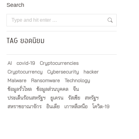
Search
Search:
TAG ยอดนิยม
AI
covid-19
Cryptocurrencies
Cryptocurrency
Cybersecurity
hacker
Malware
Ransomware
Technology
ข้อมูลรั่วไหล
ข้อมูลส่วนบุคคล
จีน
ประเด็นร้อนสหรัฐฯ
ยูเครน
รัสเซีย
สหรัฐฯ
สหราชอาณาจักร
อินเดีย
เกาหลีเหนือ
โควิด-19