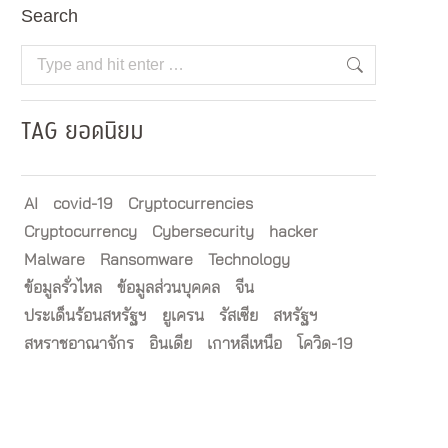
Search
Search:
TAG ยอดนิยม
AI
covid-19
Cryptocurrencies
Cryptocurrency
Cybersecurity
hacker
Malware
Ransomware
Technology
ข้อมูลรั่วไหล
ข้อมูลส่วนบุคคล
จีน
ประเด็นร้อนสหรัฐฯ
ยูเครน
รัสเซีย
สหรัฐฯ
สหราชอาณาจักร
อินเดีย
เกาหลีเหนือ
โควิด-19